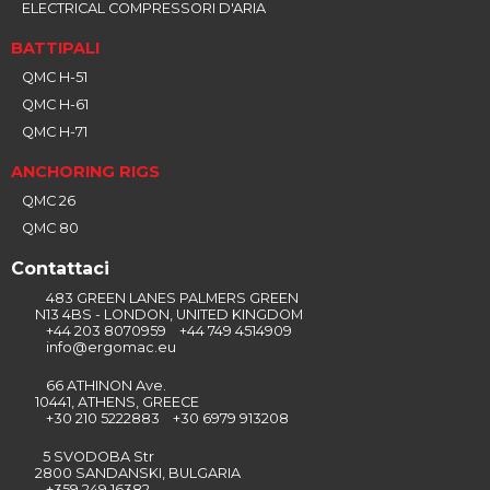
ELECTRICAL COMPRESSORI D'ARIA
BATTIPALI
QMC H-51
QMC H-61
QMC H-71
ANCHORING RIGS
QMC 26
QMC 80
Contattaci
483 GREEN LANES PALMERS GREEN
N13 4BS - LONDON, UNITED KINGDOM
+44 203 8070959 +44 749 4514909
info@ergomac.eu
66 ATHINON Ave.
10441, ATHENS, GREECE
+30 210 5222883 +30 6979 913208
5 SVODOBA Str
2800 SANDANSKI, BULGARIA
+359 249 16382