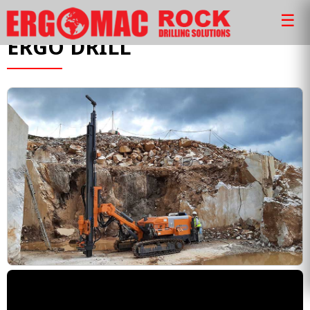
Διατρητικά Μηχανήματα DTH // Coring
☰
ERGO DRILL