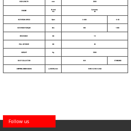
ROD LENGTH
mm
3000
Brand
Cummins
ENGINE
Kw
60
ROTATION SPEED
Rpm
0-600
0-85
ROTATION TORQUE
Nm
450
1650
FEED FORCE
KN
15
PULL UP FORCE
KN
60
WEIGHT
Kg
5500
DUST COLLECTOR
N/A
STANDARD
SHIPPING DIMENSIONS
(LXWXH) mm
5940 X 2150 X 2420
Follow us