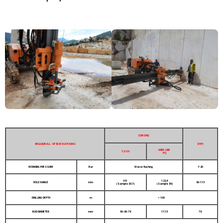
CORING
ERGODRILL SPECIFICATIONS
DTH
WIRE-LINE
T2-101
PQ
WORKING PRESSURE
Bar
Water flushing
7-20
101
122,6
HOLE RANGE
mm
90-115
(Sample 83,7)
(Sample 85)
DRILLING DEPTH
m
> 100
ROD DIAMETER
mm
50-60-76
117,5
76